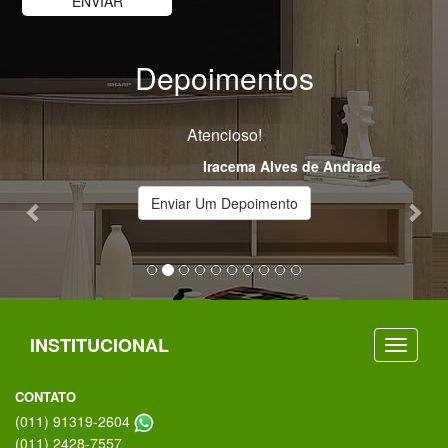
Depoimentos
Previous
Nex
Atencioso!
Iracema Alves de Andrade
Enviar Um Depoimento
INSTITUCIONAL
CONTATO
(011) 91319-2604
(011) 2428-7557