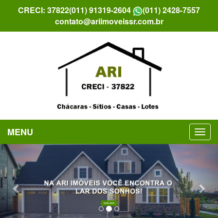
CRECI: 37822
(011) 91319-2604
(011) 2428-7557
contato@ariimoveissr.com.br
MENU
Previous
Nex