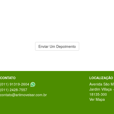
Depoimentos
nfiança!!!
CRIS MEINB
Enviar Um Depoimento
CONTATO
LOCALIZAÇÃO
(011) 91319-2604
Avenida São M
Jardim Villaça
(011) 2428-7557
18135-300
contato@ariimoveissr.com.br
Ver Mapa