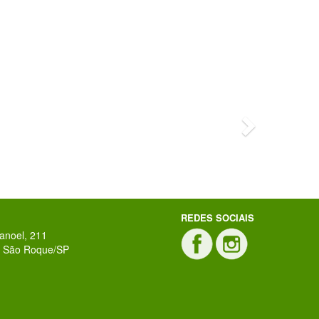
Next
Ate
ERG
REDES SOCIAIS
anoel, 211
 - São Roque/SP