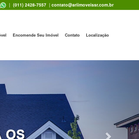
|
(011) 2428-7557
|
contato@ariimoveissr.com.br
óvel
Encomende Seu Imóvel
Contato
Localização
Next