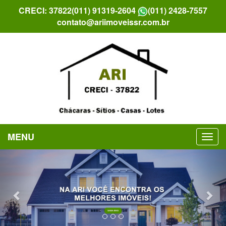
CRECI: 37822
(011) 91319-2604
(011) 2428-7557
contato@ariimoveissr.com.br
MENU
Previous
Nex