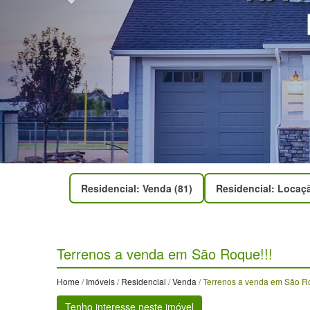
Residencial: Venda (81)
Residencial: Locaçã
Terrenos a venda em São Roque!!!
Home
/
Imóveis
/
Residencial
/
Venda
/ Terrenos a venda em São Ro
Tenho interesse neste imóvel