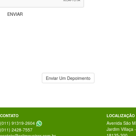
Depoimentos
Atencioso!
Enviar Um Depoimento
CONTATO
LOCALIZAÇÃO
(011) 91319-2604
Avenida São M
Jardim Villaça
(011) 2428-7557
18135-300
contato@ariimoveissr.com.br