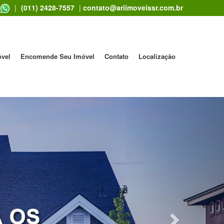
|
(011) 2428-7557
|
contato@ariimoveissr.com.br
óvel
Encomende Seu Imóvel
Contato
Localização
Next