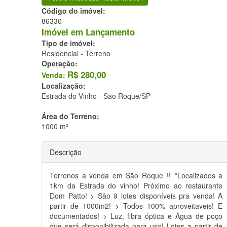
Código do imóvel:
86330
Imóvel em Lançamento
Tipo de imóvel:
Residencial - Terreno
Operação:
R$
280,00
Venda:
Localização:
Estrada do Vinho -
Sao Roque/SP
Área do Terreno:
1000 m²
Descrição
Terrenos a venda em São Roque ‼️ *Localizados a
1km da Estrada do vinho! Próximo ao restaurante
Dom Patto! > São 9 lotes disponíveis pra venda! A
partir de 1000m2! > Todos 100% aproveitaveis! E
documentados! > Luz, fibra óptica e Água de poço
que será disponibilizada para uso! Lotes a partir de