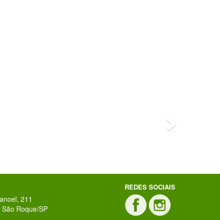
Next
Iracema Alves de Andrade
REDES SOCIAIS
anoel, 211
 - São Roque/SP