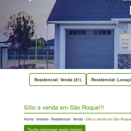
Residencial: Venda (81)
Residencial: Locaçã
Sítio a venda em São Roque!!!
Home
/
Imóveis
/
Residencial
/
Venda
/ Sítio a venda em São Roque!
Tenho interesse neste imóvel