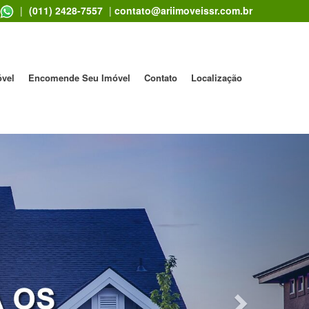
|
(011) 2428-7557
|
contato@ariimoveissr.com.br
óvel
Encomende Seu Imóvel
Contato
Localização
Next