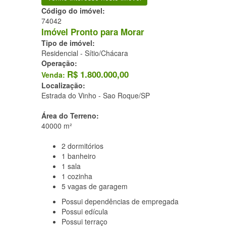
Código do imóvel:
74042
Imóvel Pronto para Morar
Tipo de imóvel:
Residencial - Sítio/Chácara
Operação:
R$
1.800.000,00
Venda:
Localização:
Estrada do Vinho -
Sao Roque/SP
Área do Terreno:
40000 m²
2
dormitórios
1
banheiro
1
sala
1
cozinha
5
vagas de garagem
Possui
dependências de empregada
Possui
edícula
Possui
terraço