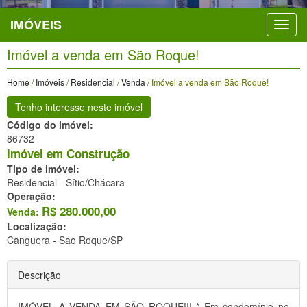
IMÓVEIS
Imóvel a venda em São Roque!
Home
/
Imóveis
/
Residencial
/
Venda
/ Imóvel a venda em São Roque!
Tenho interesse neste imóvel
Código do imóvel:
86732
Imóvel em Construção
Tipo de imóvel:
Residencial - Sítio/Chácara
Operação:
R$
280.000,00
Venda:
Localização:
Canguera -
Sao Roque/SP
Descrição
IMÓVEL A VENDA EM SÃO ROQUE!!! * Em condomínio no