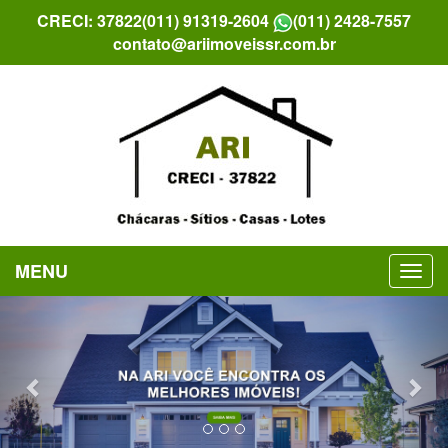
CRECI: 37822
(011) 91319-2604
(011) 2428-7557
contato@ariimoveissr.com.br
MENU
Previous
Nex